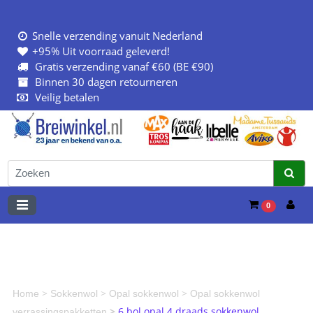
Snelle verzending vanuit Nederland
+95% Uit voorraad geleverd!
Gratis verzending vanaf €60 (BE €90)
Binnen 30 dagen retourneren
Veilig betalen
0
>
>
>
Home
Sokkenwol
Opal sokkenwol
Opal sokkenwol
>
6 bol opal 4 draads sokkenwol
verrassingspakketten