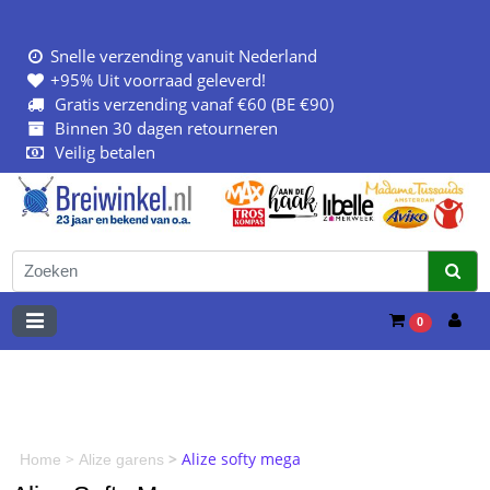
Snelle verzending vanuit Nederland
+95% Uit voorraad geleverd!
Gratis verzending vanaf €60 (BE €90)
Binnen 30 dagen retourneren
Veilig betalen
0
>
>
Alize softy mega
Home
Alize garens