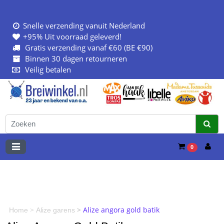
Snelle verzending vanuit Nederland
+95% Uit voorraad geleverd!
Gratis verzending vanaf €60 (BE €90)
Binnen 30 dagen retourneren
Veilig betalen
0
>
>
Alize angora gold batik
Home
Alize garens