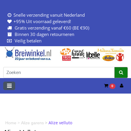
Snelle verzending vanuit Nederland
+95% Uit voorraad geleverd!
Gratis verzending vanaf €60 (BE €90)
Binnen 30 dagen retourneren
Veilig betalen
0
>
>
Alize velluto
Home
Alize garens