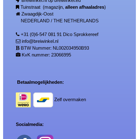
Breiwinkel.nl op breiwinkel.eu
Tuinstraat (magazijn,
alleen afhaaladres
)
Zwaagdijk-Oost
NEDERLAND / THE NETHERLANDS
+31 (0)6-547 081 91 Dico Sprokkereef
info@breiwinkel.nl
BTW Nummer: NL002034950B93
KvK nummer: 23066995
Betaalmogelijkheden:
Zelf overmaken
Socialmedia: