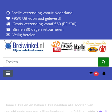
Snelle verzending vanuit Nederland
+95% Uit voorraad geleverd!
Gratis verzending vanaf €60 (BE €90)
Binnen 30 dagen retourneren
Veilig betalen
0
>
>
Home
Breien en haken
Breinaalden alle soorten van
>
>
>
Addi
verschillende merken
Rondbreinaalden
Addi crasytrio