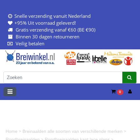
Snelle verzending vanuit Nederland
+95% Uit voorraad geleverd!
Gratis verzending vanaf €60 (BE €90)
Binnen 30 dagen retourneren
Veilig betalen
0
>
>
Home
Breinaalden alle soorten van verschillende merken
>
>
Rondbreinaalden
Rondbreinaalden kant lace glans