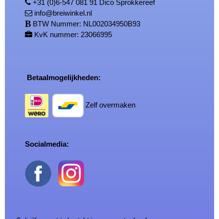
+31 (0)6-547 081 91 Dico Sprokkereef
info@breiwinkel.nl
BTW Nummer: NL002034950B93
KvK nummer: 23066995
Betaalmogelijkheden:
Zelf overmaken
Socialmedia: