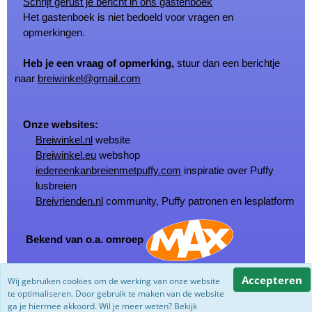
Schrijf gerust je bericht in ons gastenboek
Het gastenboek is niet bedoeld voor vragen en
opmerkingen.
Heb je een vraag of opmerking,
stuur dan een berichtje
naar
breiwinkel@gmail.com
Onze websites:
Breiwinkel.nl
website
Breiwinkel.eu
webshop
iedereenkanbreienmetpuffy.com
inspiratie over Puffy
lusbreien
Breivrienden.nl
community, Puffy patronen en lesplatform
Bekend van o.a. omroep
Accepteren
Wij gebruiken cookies om de werking van onze website
© Copyright Breiwinkel.nl 2002 - 2026
te optimaliseren. Door gebruik te maken van de website
Powered by
Jeeigenweb
ga je hiermee akkoord. Wil je meer weten? Bekijk