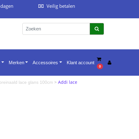
 dagen
Veilig betalen
Merken
Accessoires
Klant account
0
>
Addi lace
reinaald lace glans 100cm