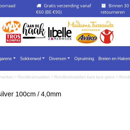
oorraad
Gratis verzending vanaf
Binnen 30
€60 (BE €90)
retourneren
 garens
Sokkenwol
Diversen
Opruiming
Breien en Haken
>
>
>
e merken
Rondbreinaalden
Rondbreinaalden kant lace glans
Rondb
silver 100cm / 4,0mm