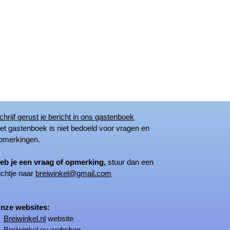
chrijf gerust je bericht in ons gastenboek
 gastenboek is niet bedoeld voor vragen en
merkingen.
eb je een vraag of opmerking,
stuur dan een
ichtje naar
breiwinkel@gmail.com
ze websites:
Breiwinkel.nl
website
Breiwinkel.eu
webshop