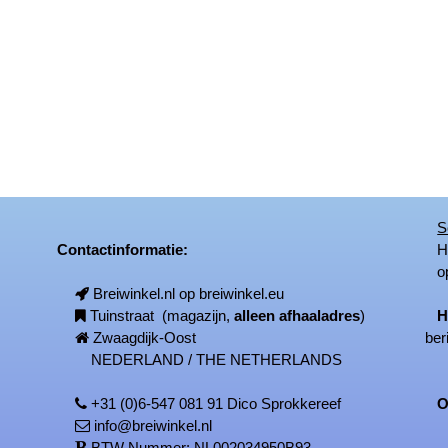
S
Contactinformatie:
Het
op
Breiwinkel.nl op breiwinkel.eu
Tuinstraat (magazijn,
alleen afhaaladres
)
H
Zwaagdijk-Oost
ber
NEDERLAND / THE NETHERLANDS
+31 (0)6-547 081 91 Dico Sprokkereef
On
info@breiwinkel.nl
BTW Nummer: NL002034950B93