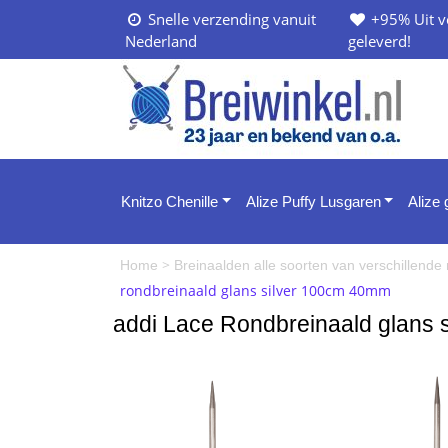
Snelle verzending vanuit
+95% Uit v
Nederland
geleverd!
Knitzo Chenille
Alize Puffy Lusgaren
Alize
>
Home
Breinaalden alle soorten van verschillend
rondbreinaald glans silver 100cm 40mm
addi Lace Rondbreinaald glans 