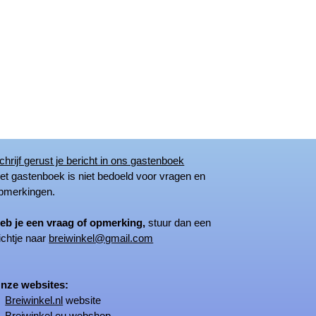
chrijf gerust je bericht in ons gastenboek
 gastenboek is niet bedoeld voor vragen en
merkingen.
eb je een vraag of opmerking,
stuur dan een
ichtje naar
breiwinkel@gmail.com
ze websites:
Breiwinkel.nl
website
Breiwinkel.eu
webshop