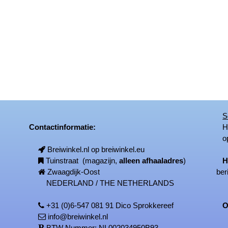
S
Contactinformatie:
Het
op
Breiwinkel.nl op breiwinkel.eu
Tuinstraat (magazijn,
alleen afhaaladres
)
H
Zwaagdijk-Oost
ber
NEDERLAND / THE NETHERLANDS
+31 (0)6-547 081 91 Dico Sprokkereef
On
info@breiwinkel.nl
BTW Nummer: NL002034950B93