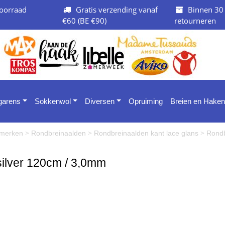
oorraad
Gratis verzending vanaf
Binnen 30
€60 (BE €90)
retourneren
 garens
Sokkenwol
Diversen
Opruiming
Breien en Haken
>
>
>
e merken
Rondbreinaalden
Rondbreinaalden kant lace glans
Rondb
silver 120cm / 3,0mm