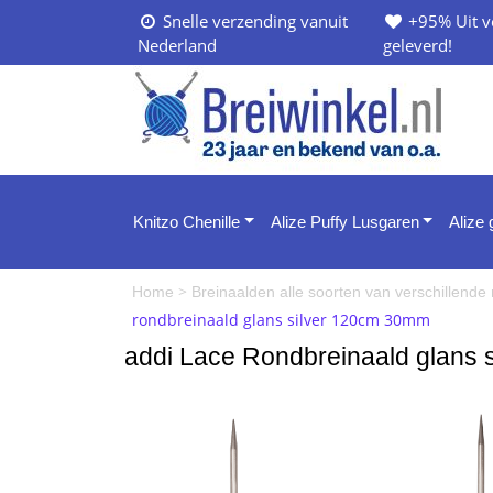
Snelle verzending vanuit
+95% Uit v
Nederland
geleverd!
Knitzo Chenille
Alize Puffy Lusgaren
Alize
>
Home
Breinaalden alle soorten van verschillend
rondbreinaald glans silver 120cm 30mm
addi Lace Rondbreinaald glans 