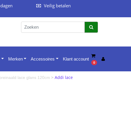
 dagen
Veilig betalen
Merken
Accessoires
Klant account
0
>
Addi lace
reinaald lace glans 120cm