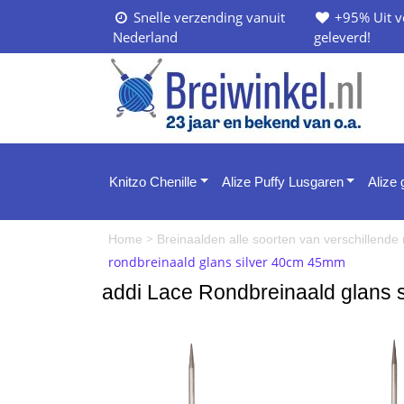
Snelle verzending vanuit
+95% Uit v
Nederland
geleverd!
Knitzo Chenille
Alize Puffy Lusgaren
Alize
>
Home
Breinaalden alle soorten van verschillend
rondbreinaald glans silver 40cm 45mm
addi Lace Rondbreinaald glans 