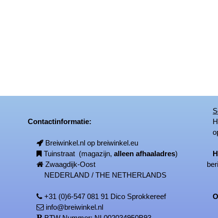
S
Contactinformatie:
Het
op
Breiwinkel.nl op breiwinkel.eu
Tuinstraat (magazijn,
alleen afhaaladres
)
H
Zwaagdijk-Oost
ber
NEDERLAND / THE NETHERLANDS
+31 (0)6-547 081 91 Dico Sprokkereef
On
info@breiwinkel.nl
BTW Nummer: NL002034950B93