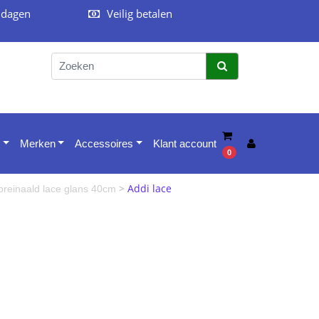
 dagen
Veilig betalen
Merken
Accessoires
Klant account
0
>
Addi lace
reinaald lace glans 40cm