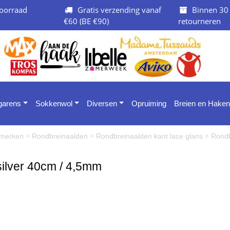
oorraad
Gratis verzending vanaf
Binnen 30
€60 (BE €90)
retourneren
 garens
Sokkenwol
Diversen
Opruiming
Breien en Haken
>
>
>
e merken
Rondbreinaalden
Rondbreinaalden kant lace glans
Rondb
silver 40cm / 4,5mm