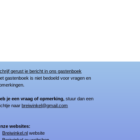
chrijf gerust je bericht in ons gastenboek
 gastenboek is niet bedoeld voor vragen en
merkingen.
eb je een vraag of opmerking,
stuur dan een
ichtje naar
breiwinkel@gmail.com
ze websites:
Breiwinkel.nl
website
Breiwinkel.eu
webshop