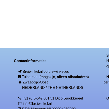
S
Contactinformatie:
Het
op
Breiwinkel.nl op breiwinkel.eu
Tuinstraat (magazijn,
alleen afhaaladres
)
H
Zwaagdijk-Oost
ber
NEDERLAND / THE NETHERLANDS
+31 (0)6-547 081 91 Dico Sprokkereef
On
info@breiwinkel.nl
BTW Nummer: NL002034950B93