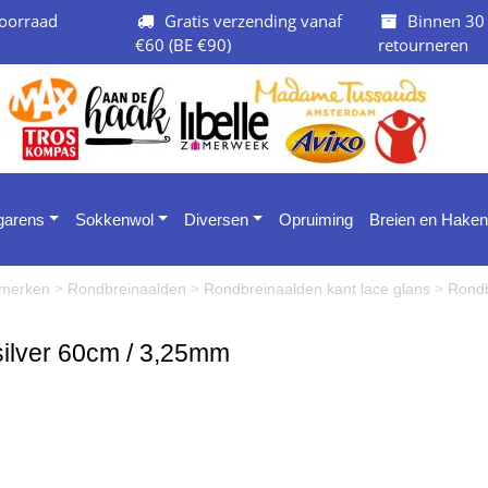
oorraad
Gratis verzending vanaf
Binnen 30
€60 (BE €90)
retourneren
 garens
Sokkenwol
Diversen
Opruiming
Breien en Haken
>
>
>
e merken
Rondbreinaalden
Rondbreinaalden kant lace glans
Rondb
silver 60cm / 3,25mm