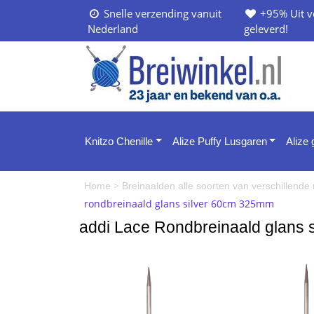
Snelle verzending vanuit
+95% Uit v
Nederland
geleverd!
Knitzo Chenille
Alize Puffy Lusgaren
Alize
>
Home
Breinaalden alle soorten van verschillend
rondbreinaald glans silver 60cm 325mm
addi Lace Rondbreinaald glans 