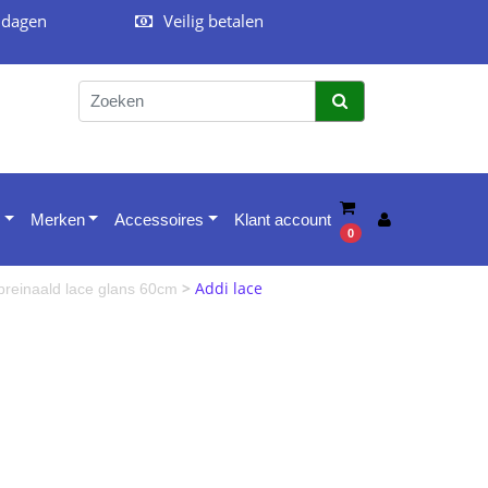
 dagen
Veilig betalen
Merken
Accessoires
Klant account
0
>
Addi lace
reinaald lace glans 60cm