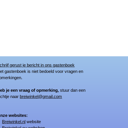
chrijf gerust je bericht in ons gastenboek
 gastenboek is niet bedoeld voor vragen en
merkingen.
eb je een vraag of opmerking,
stuur dan een
ichtje naar
breiwinkel@gmail.com
ze websites:
Breiwinkel.nl
website
Breiwinkel.eu
webshop