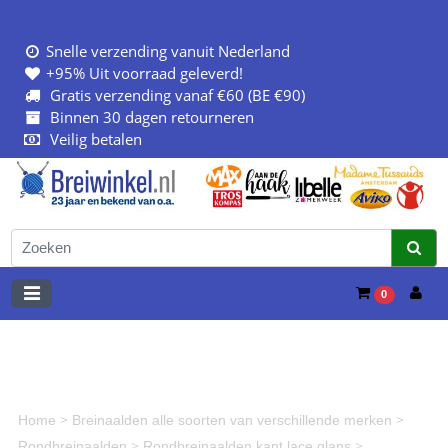
Snelle verzending vanuit Nederland
+95% Uit voorraad geleverd!
Gratis verzending vanaf €60 (BE €90)
Binnen 30 dagen retourneren
Veilig betalen
0
>
>
Home
Breinaalden alle soorten van verschillende merken
>
>
Rondbreinaalden
Rondbreinaalden kant lace glans