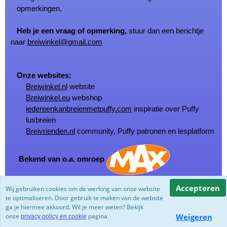
opmerkingen.
Heb je een vraag of opmerking,
stuur dan een berichtje
naar
breiwinkel@gmail.com
Onze websites:
Breiwinkel.nl
website
Breiwinkel.eu
webshop
iedereenkanbreienmetpuffy.com
inspiratie over Puffy
lusbreien
Breivrienden.nl
community, Puffy patronen en lesplatform
Bekend van o.a. omroep
Accepteren
Wij gebruiken cookies om de werking van onze website
© Copyright Breiwinkel.nl 2002 - 2026
te optimaliseren. Door gebruik te maken van de website
Powered by
Jeeigenweb
ga je hiermee akkoord. Wil je meer weten? Bekijk
onze
pagina.
Weigeren
privacy policy en cookie