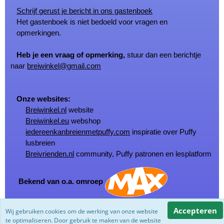
Schrijf gerust je bericht in ons gastenboek
Het gastenboek is niet bedoeld voor vragen en
opmerkingen.
Heb je een vraag of opmerking,
stuur dan een berichtje
naar
breiwinkel@gmail.com
Onze websites:
Breiwinkel.nl
website
Breiwinkel.eu
webshop
iedereenkanbreienmetpuffy.com
inspiratie over Puffy
lusbreien
Breivrienden.nl
community, Puffy patronen en lesplatform
Bekend van o.a. omroep
Accepteren
Wij gebruiken cookies om de werking van onze website
© Copyright Breiwinkel.nl 2002 - 2026
te optimaliseren. Door gebruik te maken van de website