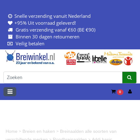
Snelle verzending vanuit Nederland
+95% Uit voorraad geleverd!
Gratis verzending vanaf €60 (BE €90)
Binnen 30 dagen retourneren
Veilig betalen
0
>
>
Home
Breien en haken
Breinaalden alle soorten van
>
>
verschillende merken
Rondbreinaalden
Addi basic