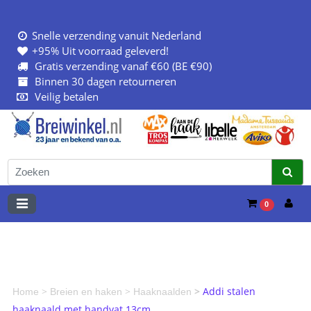
Snelle verzending vanuit Nederland
+95% Uit voorraad geleverd!
Gratis verzending vanaf €60 (BE €90)
Binnen 30 dagen retourneren
Veilig betalen
0
>
>
>
Addi stalen
Home
Breien en haken
Haaknaalden
haaknaald met handvat 13cm