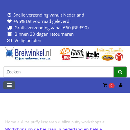
Snelle verzending vanuit Nederland
+95% Uit voorraad geleverd!
Gratis verzending vanaf €60 (BE €90)
Binnen 30 dagen retourneren
Veilig betalen
0
>
>
>
Home
Alize puffy lusgaren
Alize puffy workshops
Workshops op de beurzen in nederland en belgie