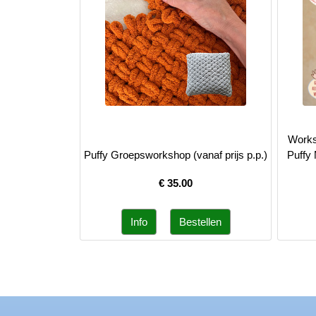
Works
Puffy Groepsworkshop (vanaf prijs p.p.)
Puffy 
€
35.00