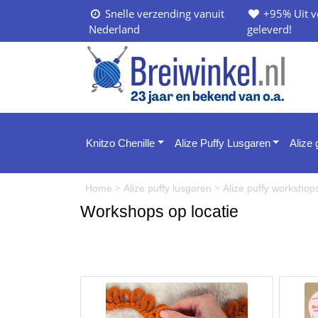
Snelle verzending vanuit
+95% Uit v
Nederland
geleverd!
Knitzo Chenille
Alize Puffy Lusgaren
Alize
>
>
Home
Alize puffy lusgaren
Alize puffy worksho
Workshops op locatie