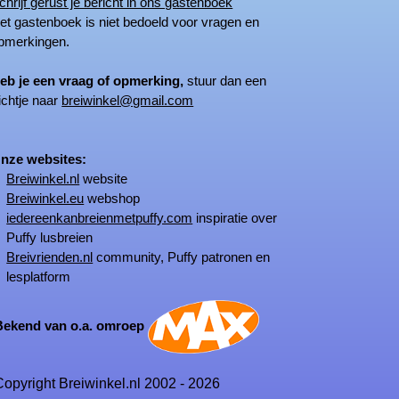
chrijf gerust je bericht in ons gastenboek
 gastenboek is niet bedoeld voor vragen en
merkingen.
eb je een vraag of opmerking,
stuur dan een
ichtje naar
breiwinkel@gmail.com
ze websites:
Breiwinkel.nl
website
Breiwinkel.eu
webshop
iedereenkanbreienmetpuffy.com
inspiratie over
Puffy lusbreien
Breivrienden.nl
community, Puffy patronen en
lesplatform
kend van o.a. omroep
opyright Breiwinkel.nl 2002 - 2026