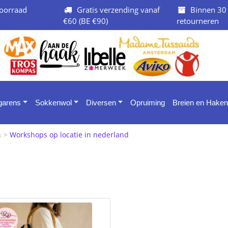
oorraad
Gratis verzending vanaf
Binnen 30
€60 (BE €90)
retourneren
 garens
Sokkenwol
Diversen
Opruiming
Breien en Haken
>
Workshops op locatie in nederland
ps