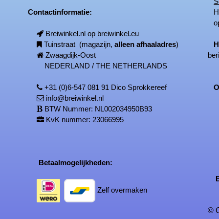
S
Contactinformatie:
Het
op
Breiwinkel.nl op breiwinkel.eu
Tuinstraat (magazijn,
alleen afhaaladres
)
H
Zwaagdijk-Oost
ber
NEDERLAND / THE NETHERLANDS
+31 (0)6-547 081 91 Dico Sprokkereef
On
info@breiwinkel.nl
BTW Nummer: NL002034950B93
KvK nummer: 23066995
Betaalmogelijkheden:
Be
Zelf overmaken
© C