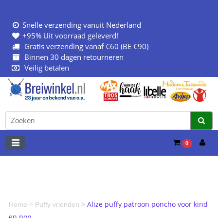
Snelle verzending vanuit Nederland
+95% Uit voorraad geleverd!
Gratis verzending vanaf €60 (BE €90)
Binnen 30 dagen retourneren
Veilig betalen
0
>
>
Alize puffy patroon poncho voor kind
Home
Puffy vrienden
en pop