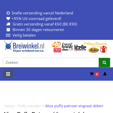
Snelle verzending vanuit Nederland
+95% Uit voorraad geleverd!
Gratis verzending vanaf €60 (BE €90)
Binnen 30 dagen retourneren
Veilig betalen
0
>
>
Alize puffy patroon visgraat deken
Home
Puffy vrienden