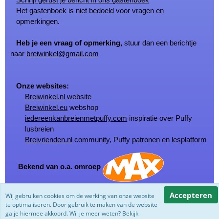
Het gastenboek is niet bedoeld voor vragen en
opmerkingen.
Heb je een vraag of opmerking,
stuur dan een berichtje
naar
breiwinkel@gmail.com
Onze websites:
Breiwinkel.nl
website
Breiwinkel.eu
webshop
iedereenkanbreienmetpuffy.com
inspiratie over Puffy
lusbreien
Breivrienden.nl
community, Puffy patronen en lesplatform
Bekend van o.a. omroep
Accepteren
Wij gebruiken cookies om de werking van onze website
© Copyright Breiwinkel.nl 2002 - 2026
te optimaliseren. Door gebruik te maken van de website
Powered by
Jeeigenweb
ga je hiermee akkoord. Wil je meer weten? Bekijk