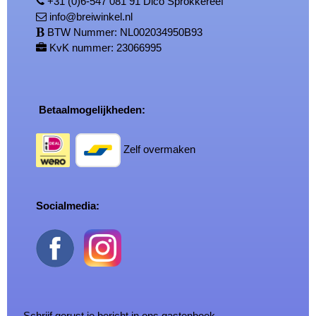
+31 (0)6-547 081 91 Dico Sprokkereef
info@breiwinkel.nl
BTW Nummer: NL002034950B93
KvK nummer: 23066995
Betaalmogelijkheden:
Zelf overmaken
Socialmedia:
Schrijf gerust je bericht in ons gastenboek