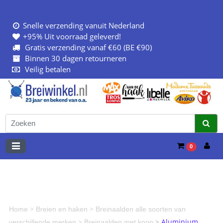
Snelle verzending vanuit Nederland
+95% Uit voorraad geleverd!
Gratis verzending vanaf €60 (BE €90)
Binnen 30 dagen retourneren
Veilig betalen
0
>
>
Home
Breien en haken
Breinaalden alle soorten van
>
>
Aluminium
verschillende merken
Breinaalden met knop