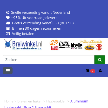
Snelle verzending vanuit Nederland
+95% Uit voorraad geleverd!
Gratis verzending vanaf €60 (BE €90)
Binnen 30 dagen retourneren
Veilig betalen
0
>
>
>
Aluminium
Home
Breien en haken
Haaknaalden
haaknaald 15cm 2 6mm addi