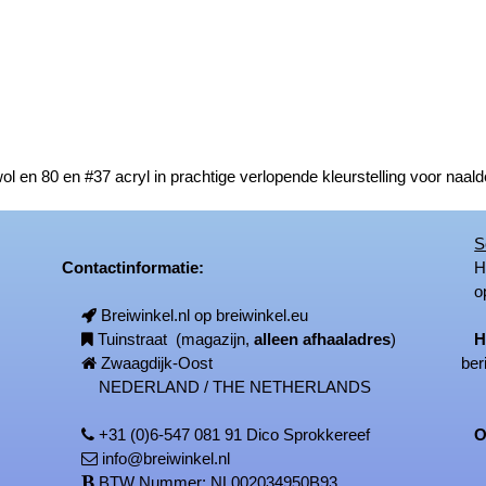
ol en 80 en #37 acryl in prachtige verlopende kleurstelling voor naa
S
Contactinformatie:
Het
op
Breiwinkel.nl op breiwinkel.eu
Tuinstraat (magazijn,
alleen afhaaladres
)
H
Zwaagdijk-Oost
ber
NEDERLAND / THE NETHERLANDS
+31 (0)6-547 081 91 Dico Sprokkereef
On
info@breiwinkel.nl
BTW Nummer: NL002034950B93