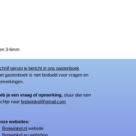
lden 3-6mm
chrijf gerust je bericht in ons gastenboek
 gastenboek is niet bedoeld voor vragen en
merkingen.
eb je een vraag of opmerking,
stuur dan een
ichtje naar
breiwinkel@gmail.com
ze websites:
Breiwinkel.nl
website
Breiwinkel.eu
webshop