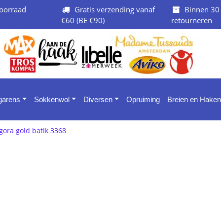
oorraad
Gratis verzending vanaf
Binnen 30
€60 (BE €90)
retourneren
 garens
Sokkenwol
Diversen
Opruiming
Breien en Haken
gora gold batik 3368