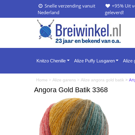
Snelle verzending vanuit
+95% Uit v
Nederland
geleverd!
Knitzo Chenille
Alize Puffy Lusgaren
Alize
>
>
>
An
Home
Alize garens
Alize angora gold batik
Angora Gold Batik 3368