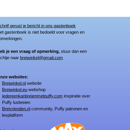
chrijf gerust je bericht in ons gastenboek
 gastenboek is niet bedoeld voor vragen en
merkingen.
eb je een vraag of opmerking,
stuur dan een
ichtje naar
breiwinkel@gmail.com
ze websites:
Breiwinkel.nl
website
Breiwinkel.eu
webshop
iedereenkanbreienmetpuffy.com
inspiratie over
Puffy lusbreien
Breivrienden.nl
community, Puffy patronen en
lesplatform