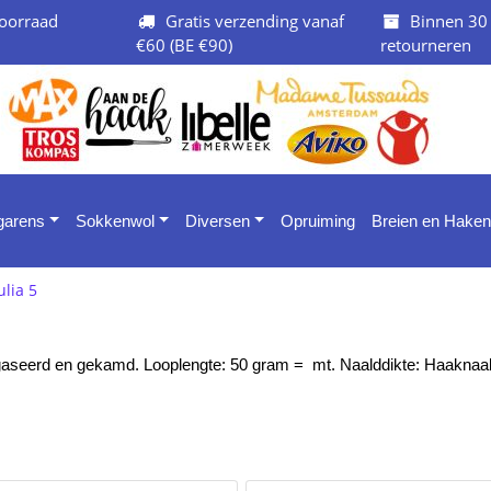
oorraad
Gratis verzending vanaf
Binnen 30
€60 (BE €90)
retourneren
 garens
Sokkenwol
Diversen
Opruiming
Breien en Haken
ulia 5
aseerd en gekamd. Looplengte: 50 gram = mt. Naalddikte: Haaknaald