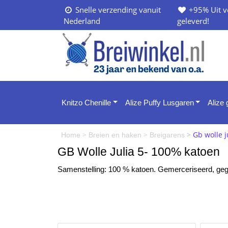
Snelle verzending vanuit
+95% Uit v
Nederland
geleverd!
Knitzo Chenille
Alize Puffy Lusgaren
Alize
>
>
>
Gb wolle j
Home
Breien en haken
Breigarens
GB Wolle Julia 5- 100% katoen
Samenstelling: 100 % katoen. Gemerceriseerd, geg