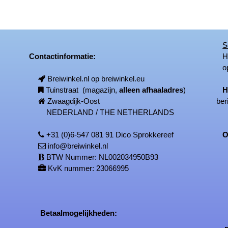
S
Contactinformatie:
Het
op
Breiwinkel.nl op breiwinkel.eu
Tuinstraat (magazijn,
alleen afhaaladres
)
H
Zwaagdijk-Oost
ber
NEDERLAND / THE NETHERLANDS
+31 (0)6-547 081 91 Dico Sprokkereef
On
info@breiwinkel.nl
BTW Nummer: NL002034950B93
KvK nummer: 23066995
Betaalmogelijkheden: