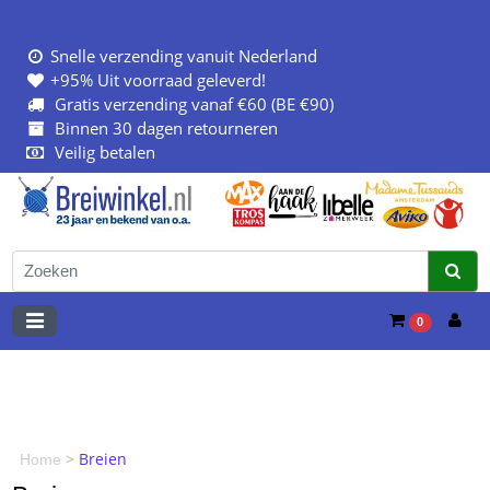
Snelle verzending vanuit Nederland
+95% Uit voorraad geleverd!
Gratis verzending vanaf €60 (BE €90)
Binnen 30 dagen retourneren
Veilig betalen
0
>
Breien
Home