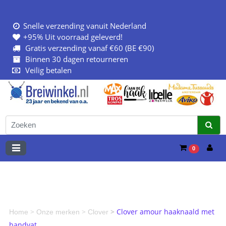
Snelle verzending vanuit Nederland
+95% Uit voorraad geleverd!
Gratis verzending vanaf €60 (BE €90)
Binnen 30 dagen retourneren
Veilig betalen
0
>
>
>
Clover amour haaknaald met
Home
Onze merken
Clover
handvat