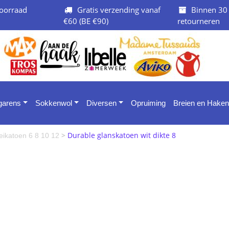
oorraad
Gratis verzending vanaf
Binnen 30
€60 (BE €90)
retourneren
 garens
Sokkenwol
Diversen
Opruiming
Breien en Haken
>
Durable glanskatoen wit dikte 8
eikatoen 6 8 10 12