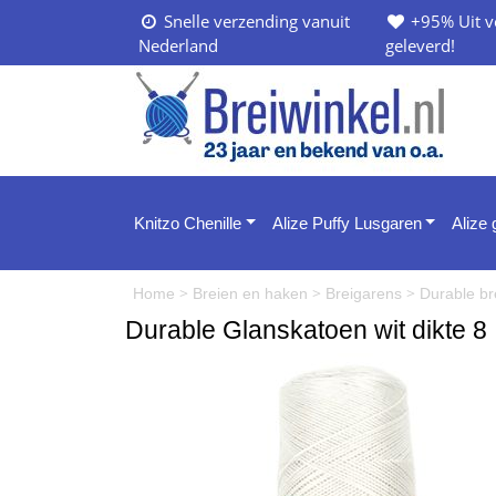
Snelle verzending vanuit
+95% Uit v
Nederland
geleverd!
Knitzo Chenille
Alize Puffy Lusgaren
Alize
>
>
>
Home
Breien en haken
Breigarens
Durable br
Durable Glanskatoen wit dikte 8