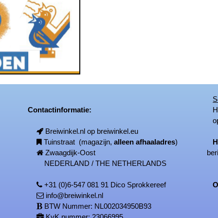
S
Contactinformatie:
Het
op
Breiwinkel.nl op breiwinkel.eu
Tuinstraat (magazijn,
alleen afhaaladres
)
H
Zwaagdijk-Oost
ber
NEDERLAND / THE NETHERLANDS
+31 (0)6-547 081 91 Dico Sprokkereef
On
info@breiwinkel.nl
BTW Nummer: NL002034950B93
KvK nummer: 23066995