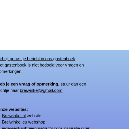
chrijf gerust je bericht in ons gastenboek
 gastenboek is niet bedoeld voor vragen en
merkingen.
eb je een vraag of opmerking,
stuur dan een
ichtje naar
breiwinkel@gmail.com
ze websites:
Breiwinkel.nl
website
Breiwinkel.eu
webshop
iedereenkanbreienmetpuffy.com
inspiratie over