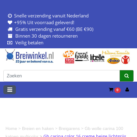
Snelle verzending vanuit Nederland
+95% Uit voorraad geleverd!
Gratis verzending vanaf €60 (BE €90)
Binnen 30 dagen retourneren
Veilig betalen
0
>
>
>
Home
Breien en haken
Breigarens
Gb wolle carina 100
>
Gb carina color 16 creme beige lichtgrijs
katoen multicolor