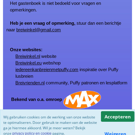
Het gastenboek is niet bedoeld voor vragen en
opmerkingen.
Heb je een vraag of opmerking,
stuur dan een berichtje
naar
breiwinkel@gmail.com
Onze websites:
Breiwinkel.nl
website
Breiwinkel.eu
webshop
iedereenkanbreienmetpuffy.com
inspiratie over Puffy
lusbreien
Breivrienden.nl
community, Puffy patronen en lesplatform
Bekend van o.a. omroep
Accepteren
Wij gebruiken cookies om de werking van onze website
© Copyright Breiwinkel.nl 2002 - 2026
te optimaliseren. Door gebruik te maken van de website
Powered by
Jeeigenweb
ga je hiermee akkoord. Wil je meer weten? Bekijk
onze
pagina.
Weigeren
privacy policy en cookie