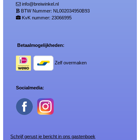
info@breiwinkel.nl
BTW Nummer: NL002034950B93
KvK nummer: 23066995
Betaalmogelijkheden:
Zelf overmaken
Socialmedia:
Schrijf gerust je bericht in ons gastenboek