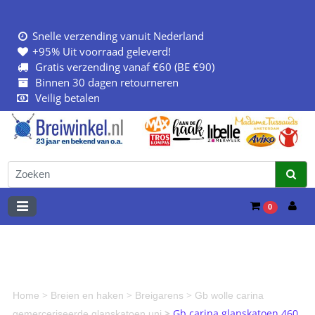
Snelle verzending vanuit Nederland
+95% Uit voorraad geleverd!
Gratis verzending vanaf €60 (BE €90)
Binnen 30 dagen retourneren
Veilig betalen
0
>
>
>
Home
Breien en haken
Breigarens
Gb wolle carina
>
Gb carina glanskatoen 460
gemerceriseerde glanskatoen uni