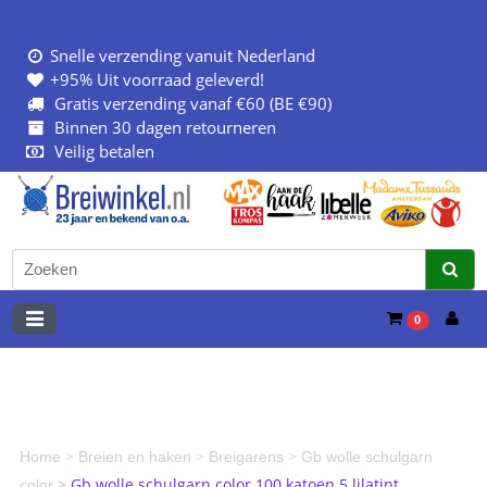
Snelle verzending vanuit Nederland
+95% Uit voorraad geleverd!
Gratis verzending vanaf €60 (BE €90)
Binnen 30 dagen retourneren
Veilig betalen
0
>
>
>
Home
Breien en haken
Breigarens
Gb wolle schulgarn
>
Gb wolle schulgarn color 100 katoen 5 lilatint
color