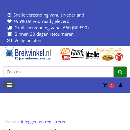
Snelle verzending vanuit Nederland
+95% Uit voorraad geleverd!
Gratis verzending vanaf €60 (BE €90)
Binnen 30 dagen retourneren
Veilig betalen
0
>
Inloggen en registreren
Home