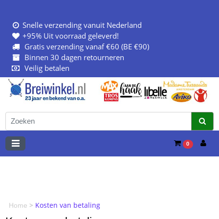
Snelle verzending vanuit Nederland
+95% Uit voorraad geleverd!
Gratis verzending vanaf €60 (BE €90)
Binnen 30 dagen retourneren
Veilig betalen
0
>
Kosten van betaling
Home