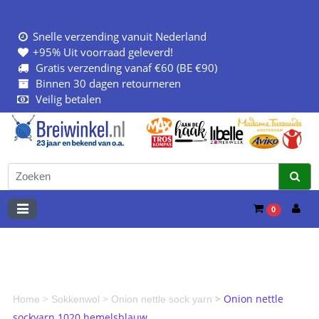
Snelle verzending vanuit Nederland
+95% Uit voorraad geleverd!
Gratis verzending vanaf €60 (BE €90)
Binnen 30 dagen retourneren
Veilig betalen
0
>
>
>
Onion nettle
Home
Sokkenwol
Onion nettle sock yarn
sockyarn 1020 hemelsblauw