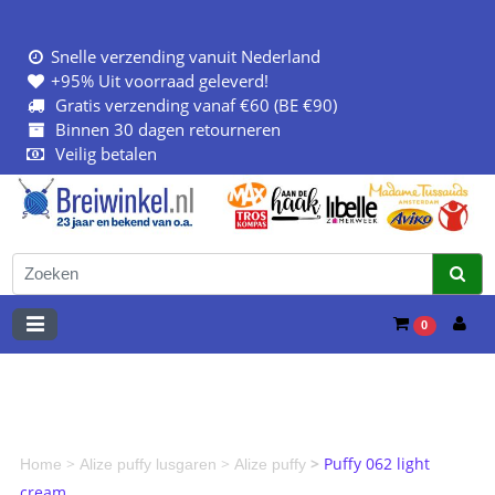
Snelle verzending vanuit Nederland
+95% Uit voorraad geleverd!
Gratis verzending vanaf €60 (BE €90)
Binnen 30 dagen retourneren
Veilig betalen
0
>
>
>
Puffy 062 light
Home
Alize puffy lusgaren
Alize puffy
cream