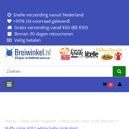
Snelle verzending vanuit Nederland
+95% Uit voorraad geleverd!
Gratis verzending vanaf €60 (BE €90)
Binnen 30 dagen retourneren
Veilig betalen
0
>
>
>
Home
Alize puffy lusgaren
Alize puffy color multi kleuren
Puffy color 6052 white baby pink mint