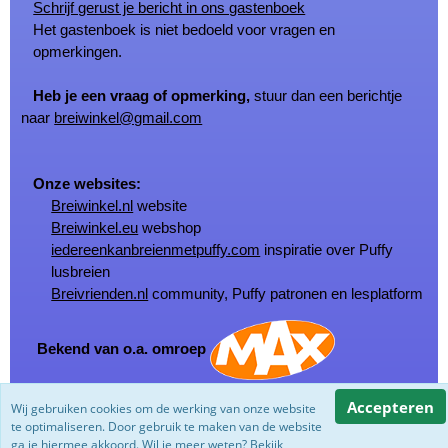
Schrijf gerust je bericht in ons gastenboek
Het gastenboek is niet bedoeld voor vragen en
opmerkingen.
Heb je een vraag of opmerking,
stuur dan een berichtje
naar
breiwinkel@gmail.com
Onze websites:
Breiwinkel.nl
website
Breiwinkel.eu
webshop
iedereenkanbreienmetpuffy.com
inspiratie over Puffy
lusbreien
Breivrienden.nl
community, Puffy patronen en lesplatform
Bekend van o.a. omroep
Accepteren
Wij gebruiken cookies om de werking van onze website
© Copyright Breiwinkel.nl 2002 - 2026
te optimaliseren. Door gebruik te maken van de website
Powered by
Jeeigenweb
ga je hiermee akkoord. Wil je meer weten? Bekijk