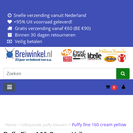
Snelle verzending vanuit Nederland
+95% Uit voorraad geleverd!
Gratis verzending vanaf €60 (BE €90)
Binnen 30 dagen retourneren
Veilig betalen
0
>
>
Puffy fine 160 cream yellow
Home
Uitlopende puffy kleuren