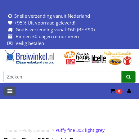
Snelle verzending vanuit Nederland
+95% Uit voorraad geleverd!
Gratis verzending vanaf €60 (BE €90)
Binnen 30 dagen retourneren
Veilig betalen
0
>
>
Puffy fine 302 light grey
Home
Puffy vrienden