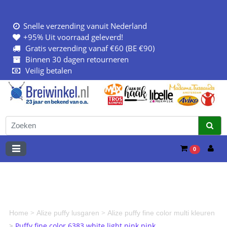
Snelle verzending vanuit Nederland
+95% Uit voorraad geleverd!
Gratis verzending vanaf €60 (BE €90)
Binnen 30 dagen retourneren
Veilig betalen
0
>
>
Home
Alize puffy lusgaren
Alize puffy fine color multi kleuren
>
Puffy fine color 6383 white light pink pink