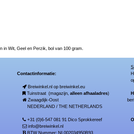
en in Wit, Geel en Perzik, bol van 100 gram.
S
Contactinformatie:
Het
op
Breiwinkel.nl op breiwinkel.eu
Tuinstraat (magazijn,
alleen afhaaladres
)
H
Zwaagdijk-Oost
ber
NEDERLAND / THE NETHERLANDS
+31 (0)6-547 081 91 Dico Sprokkereef
On
info@breiwinkel.nl
BTW Nummer: NL002034950B93