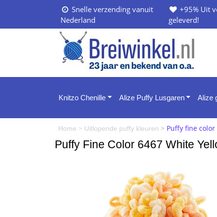
Snelle verzending vanuit
+95% Uit v
Nederland
geleverd!
Knitzo Chenille
Alize Puffy Lusgaren
Alize
>
>
Puffy fine colo
Home
Uitlopende puffy kleuren
Puffy Fine Color 6467 White Ye