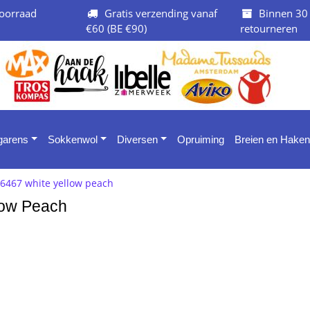
oorraad
Gratis verzending vanaf
Binnen 30
€60 (BE €90)
retourneren
 garens
Sokkenwol
Diversen
Opruiming
Breien en Haken
r 6467 white yellow peach
llow Peach