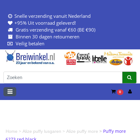
Snelle verzending vanuit Nederland
+95% Uit voorraad geleverd!
Gratis verzending vanaf €60 (BE €90)
Binnen 30 dagen retourneren
Veilig betalen
0
>
>
>
Puffy more
Home
Alize puffy lusgaren
Alize puffy more
6273 red black