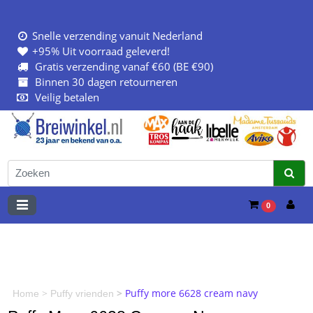
Snelle verzending vanuit Nederland
+95% Uit voorraad geleverd!
Gratis verzending vanaf €60 (BE €90)
Binnen 30 dagen retourneren
Veilig betalen
0
>
>
Puffy more 6628 cream navy
Home
Puffy vrienden