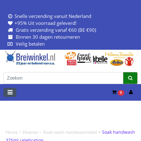
Snelle verzending vanuit Nederland
+95% Uit voorraad geleverd!
Gratis verzending vanaf €60 (BE €90)
Binnen 30 dagen retourneren
Veilig betalen
0
>
>
>
Soak handwash
Home
Diverse
Soak wash handwasmiddel
375ml celebration