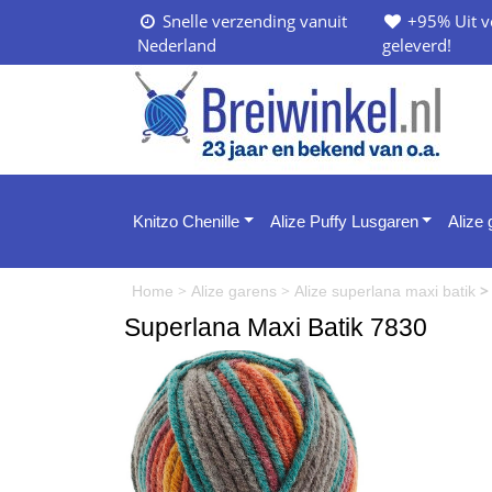
Snelle verzending vanuit
+95% Uit v
Nederland
geleverd!
Knitzo Chenille
Alize Puffy Lusgaren
Alize
>
>
>
Home
Alize garens
Alize superlana maxi batik
Superlana Maxi Batik 7830