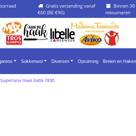
oorraad
Gratis verzending vanaf
Binnen 30
€60 (BE €90)
retourneren
 garens
Sokkenwol
Diversen
Opruiming
Breien en Haken
Superlana maxi batik 7830