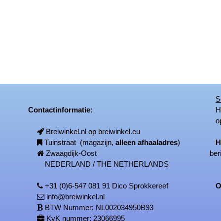
S
Contactinformatie:
Het
op
Breiwinkel.nl op breiwinkel.eu
Tuinstraat (magazijn,
alleen afhaaladres
)
H
Zwaagdijk-Oost
ber
NEDERLAND / THE NETHERLANDS
+31 (0)6-547 081 91 Dico Sprokkereef
On
info@breiwinkel.nl
BTW Nummer: NL002034950B93
KvK nummer: 23066995