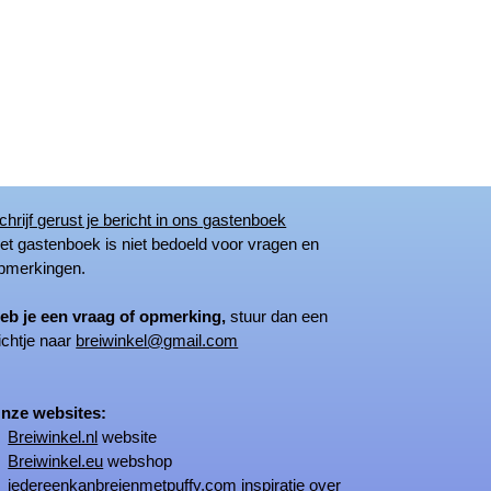
chrijf gerust je bericht in ons gastenboek
 gastenboek is niet bedoeld voor vragen en
merkingen.
eb je een vraag of opmerking,
stuur dan een
ichtje naar
breiwinkel@gmail.com
ze websites:
Breiwinkel.nl
website
Breiwinkel.eu
webshop
iedereenkanbreienmetpuffy.com
inspiratie over