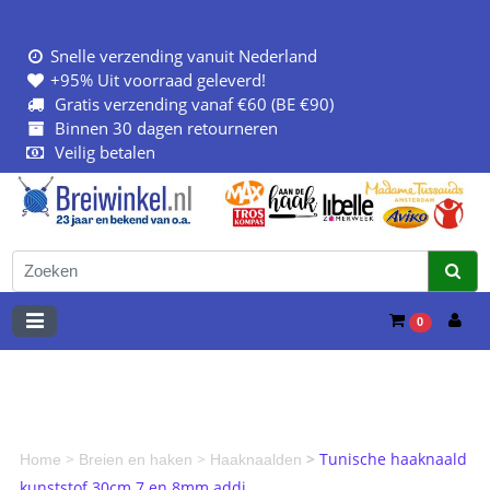
Snelle verzending vanuit Nederland
+95% Uit voorraad geleverd!
Gratis verzending vanaf €60 (BE €90)
Binnen 30 dagen retourneren
Veilig betalen
0
>
>
>
Tunische haaknaald
Home
Breien en haken
Haaknaalden
kunststof 30cm 7 en 8mm addi