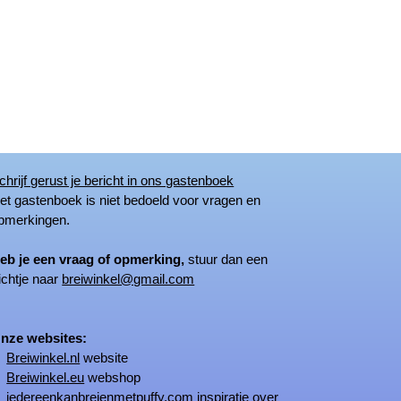
chrijf gerust je bericht in ons gastenboek
 gastenboek is niet bedoeld voor vragen en
merkingen.
eb je een vraag of opmerking,
stuur dan een
ichtje naar
breiwinkel@gmail.com
ze websites:
Breiwinkel.nl
website
Breiwinkel.eu
webshop
iedereenkanbreienmetpuffy.com
inspiratie over