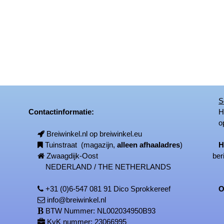
S
Contactinformatie:
Het
op
Breiwinkel.nl op breiwinkel.eu
Tuinstraat (magazijn,
alleen afhaaladres
)
H
Zwaagdijk-Oost
ber
NEDERLAND / THE NETHERLANDS
+31 (0)6-547 081 91 Dico Sprokkereef
On
info@breiwinkel.nl
BTW Nummer: NL002034950B93
KvK nummer: 23066995