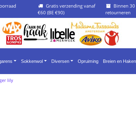
oorraad
Gratis verzending vanaf
Binnen 30
€60 (BE €90)
retourneren
 garens
Sokkenwol
Diversen
Opruiming
Breien en Haken
ger lily