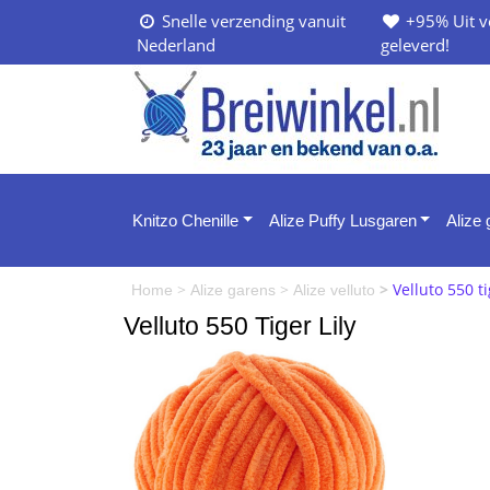
Snelle verzending vanuit
+95% Uit v
Nederland
geleverd!
Knitzo Chenille
Alize Puffy Lusgaren
Alize
>
>
>
Velluto 550 ti
Home
Alize garens
Alize velluto
Velluto 550 Tiger Lily