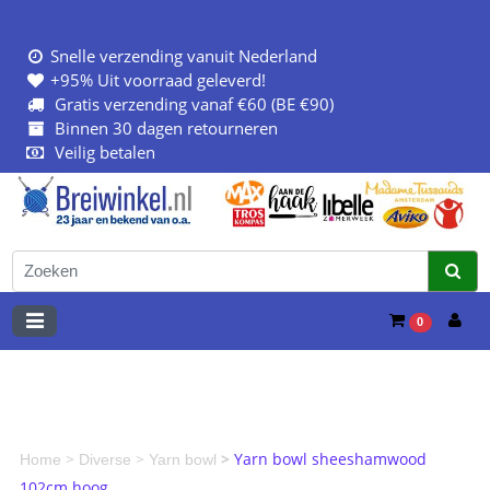
Snelle verzending vanuit Nederland
+95% Uit voorraad geleverd!
Gratis verzending vanaf €60 (BE €90)
Binnen 30 dagen retourneren
Veilig betalen
0
>
>
>
Yarn bowl sheeshamwood
Home
Diverse
Yarn bowl
102cm hoog