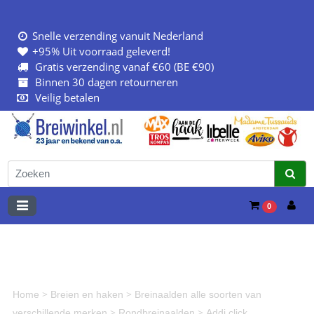
Snelle verzending vanuit Nederland
+95% Uit voorraad geleverd!
Gratis verzending vanaf €60 (BE €90)
Binnen 30 dagen retourneren
Veilig betalen
0
>
>
Home
Breien en haken
Breinaalden alle soorten van
>
>
verschillende merken
Rondbreinaalden
Addi click