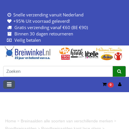
Snelle verzending vanuit Nederland
+95% Uit voorraad geleverd!
Gratis verzending vanaf €60 (BE €90)
Binnen 30 dagen retourneren
Veilig betalen
0
>
>
Home
Breinaalden alle soorten van verschillende merken
>
>
Rondbreinaalden
Rondbreinaalden kant lace glans