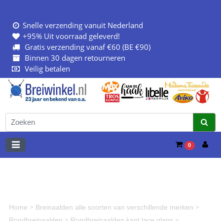
Snelle verzending vanuit Nederland
+95% Uit voorraad geleverd!
Gratis verzending vanaf €60 (BE €90)
Binnen 30 dagen retourneren
Veilig betalen
0
>
>
Home
Breinaalden alle soorten van verschillende merken
>
>
Rondbreinaalden
Rondbreinaalden kant lace glans