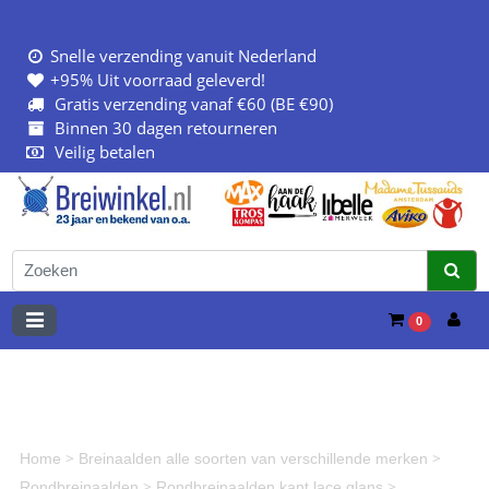
Snelle verzending vanuit Nederland
+95% Uit voorraad geleverd!
Gratis verzending vanaf €60 (BE €90)
Binnen 30 dagen retourneren
Veilig betalen
0
>
>
Home
Breinaalden alle soorten van verschillende merken
>
>
Rondbreinaalden
Rondbreinaalden kant lace glans