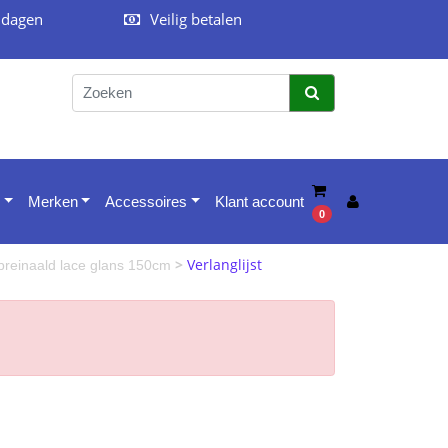
 dagen
Veilig betalen
Merken
Accessoires
Klant account
0
>
Verlanglijst
reinaald lace glans 150cm