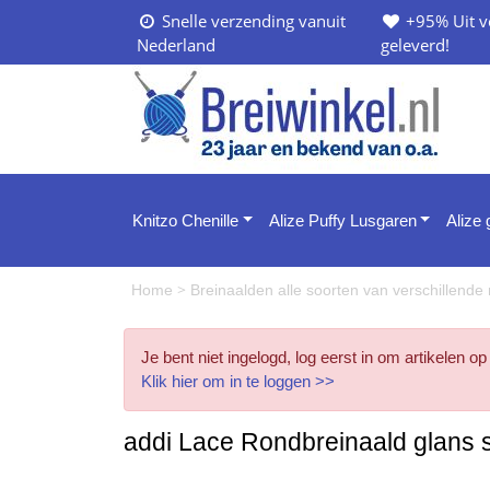
Snelle verzending vanuit
+95% Uit v
Nederland
geleverd!
Knitzo Chenille
Alize Puffy Lusgaren
Alize
>
Home
Breinaalden alle soorten van verschillend
Je bent niet ingelogd, log eerst in om artikelen op
Klik hier om in te loggen >>
addi Lace Rondbreinaald glans 