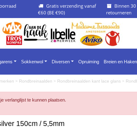
oorraad
Gratis verzending vanaf
Binnen 30
€60 (BE €90)
retourneren
 garens
Sokkenwol
Diversen
Opruiming
Breien en Haken
>
>
>
e merken
Rondbreinaalden
Rondbreinaalden kant lace glans
Rondb
 je verlanglijst te kunnen plaatsen.
silver 150cm / 5,5mm