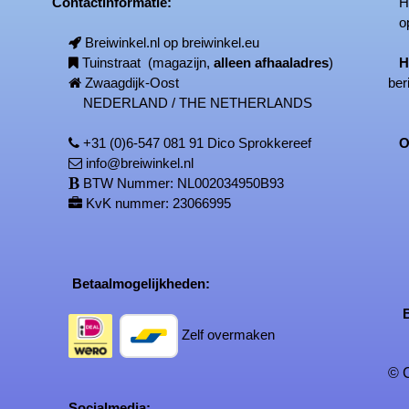
Contactinformatie:
Het
op
Breiwinkel.nl op breiwinkel.eu
Tuinstraat (magazijn,
alleen afhaaladres
)
H
Zwaagdijk-Oost
ber
NEDERLAND / THE NETHERLANDS
+31 (0)6-547 081 91 Dico Sprokkereef
On
info@breiwinkel.nl
BTW Nummer: NL002034950B93
KvK nummer: 23066995
Betaalmogelijkheden:
Be
Zelf overmaken
© C
Socialmedia: