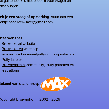
 gastenboek is niet bedoeld voor vragen en
merkingen.
eb je een vraag of opmerking,
stuur dan een
ichtje naar
breiwinkel@gmail.com
ze websites:
Breiwinkel.nl
website
Breiwinkel.eu
webshop
iedereenkanbreienmetpuffy.com
inspiratie over
Puffy lusbreien
Breivrienden.nl
community, Puffy patronen en
lesplatform
kend van o.a. omroep
opyright Breiwinkel.nl 2002 - 2026