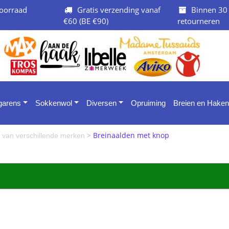
oorraad
Gratis verzending vanaf
Binnen 30
€60 (BE €90)
retourneren
 garens
Sokkenwol
Diversen
Opruiming
Breien en Haken
>
Breinaalden met knop
n van verschillende merken