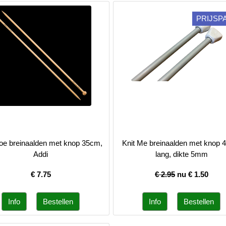
PRIJSP
e breinaalden met knop 35cm,
Knit Me breinaalden met knop
Addi
lang, dikte 5mm
€
7.75
€ 2.95
nu €
1.50