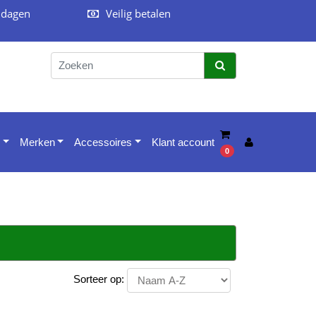
 dagen
Veilig betalen
Merken
Accessoires
Klant account
0
Sorteer op: