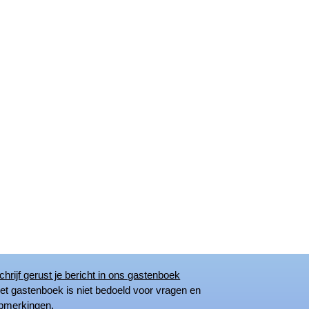
chrijf gerust je bericht in ons gastenboek
 gastenboek is niet bedoeld voor vragen en
merkingen.