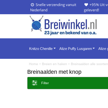
Snelle verzending vanuit
+95% Uit v
Nederland
geleverd!
Knitzo Chenille
Alize Puffy Lusgaren
Alize
>
>
Home
Breien en haken
Breinaalden alle soorte
Breinaalden met knop
Filter