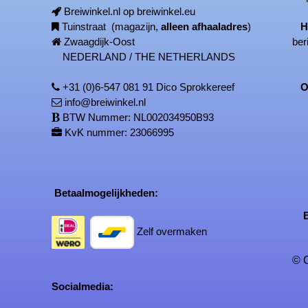
Breiwinkel.nl op breiwinkel.eu
Tuinstraat (magazijn,
alleen afhaaladres
)
H
Zwaagdijk-Oost
ber
NEDERLAND / THE NETHERLANDS
+31 (0)6-547 081 91 Dico Sprokkereef
On
info@breiwinkel.nl
BTW Nummer: NL002034950B93
KvK nummer: 23066995
Betaalmogelijkheden:
Be
Zelf overmaken
© C
Socialmedia: