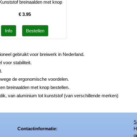
Kunststof breinaalden met knop
€
3.95
oneel gebruikt voor breiwerk in Nederland.
voor stabiliteit.
t.
nwege de ergonomische voordelen.
aten breinaalden met knop bestellen.
k, van aluminium tot kunststof (van verschillende merken)
S
Contactinformatie:
Het
op