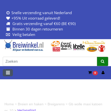
Snelle verzending vanuit Nederland
+95% Uit voorraad geleverd!
Gratis verzending vanaf €60 (BE €90)
Binnen 30 dagen retourneren
Veilig betalen
0
>
>
>
Home
Breien en haken
Breigarens
Gb wolle maxi katoen
>
Verlanglijst
nr. 10